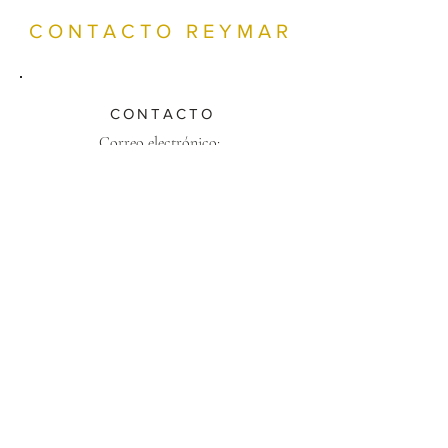
CONTACTO REYMAR
CONTACTO
Correo electrónico:
tony.reyna@securitiesamerica.com
Teléfono:
713-389-5143
Celular:
281-221-5239
Teléfono:
281-205-3305
UBICACIÓN
25511 Calle Budde
Suite 1501
Los bosques, TX 77380